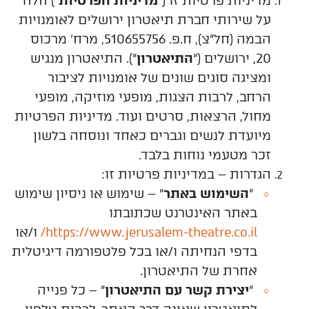
מדיניות פרטיות זו ("
מדיניות הפרטיות
") חלה
על שירותי חברת תיאטרון ירושלים לאומנויות
הבמה (חל"צ), ח.פ.
510655756
, מרח' מרכוס
20, ירושלים ("
התיאטרון
"). התיאטרון מנגיש
ומציגה סוגים שונים של אומנויות לציבור
הרחב,
לרבות הצגות, מופעי מוזיקה, מופעי
מחול, הרצאות, סרטים ועוד. מדיניות הפרטיות
מיועדת לנשים וגברים כאחד ונוסחה בלשון
זכר מטעמי נוחות בלבד.
הגדרות – במדיניות פרטיות זו:
"
השימוש באתר
" – שימוש או ניסיון שימוש
באתר האינטרנט שכתובתו
https://www.jerusalem-theatre.co.il/
ו/או
בדפי הנחיתה ו/או בכל פלטפורמה דיגיטלית
אחרת של התיאטרון.
"
יצירת קשר עם התיאטרון
" – כל פנייה