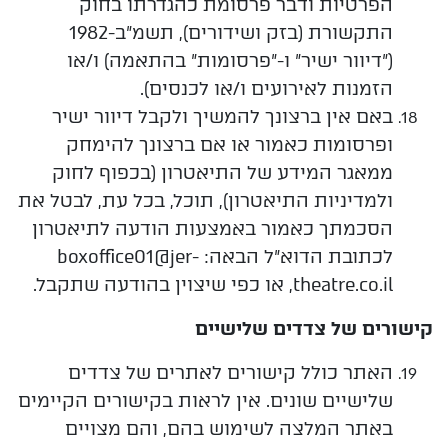
הפרטיות ודבר פרסומת כהגדרתו בחוק
התקשורת (בזק ושידורים), תשמ"ב-1982
("דיוור ישיר" ו-"פרסומות" בהתאמה) ו/או
הזמנות לאירועים ו/או לכנסים).
באם אין ברצונך להמשיך ולקבל דיוור ישיר
ופרסומות כאמור או אם ברצונך להימחק
ממאגר המידע של
התיאטרון
(בכפוף לחוק
ולמדיניות התיאטרון), תוכל, בכל עת, לבטל את
הסכמתך כאמור באמצעות הודעה לתיאטרון
לכתובת הדוא"ל הבאה:
boxoffice01@jer-
theatre.co.il
, או כפי שיצוין בהודעה שתקבל.
קישורים
של
צדדים
שלישיים
האתר כולל קישורים לאתרים של צדדים
שלישיים שונים. אין לראות בקישורים הקיימים
באתר המלצה לשימוש בהם, והם מצויים