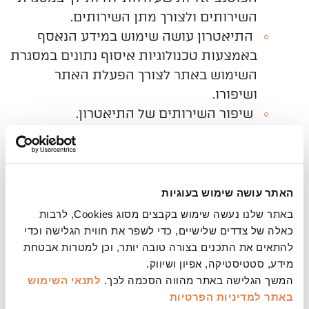
השירותים ולצורך מתן השירותים.
התיאטרון עושה שימוש במידע הנאסף
באמצעות טכנולוגיות איסוף נתונים במסגרת
השימוש באתר לצורך הפעלת האתר
ושיפורו.
שיפור השירותים של התיאטרון.
לתיעוד ומעקב אחר פניות, בקשות ומתן
השירותים.
לאכוף ו/או להגן על הזכויות, הרכוש ו/או
האינטרסים המשפטים ו/או האחרים של
האתר עושה שימוש בעוגיות
התיאטרון ו/או של צדדים שלישיים ולהגן על
באתר שלנו נעשה שימוש בקבצים מסוג Cookies, לרבות
בטיחותך ו/או כל אדם ו/או ישות אחרת
כאלה של צדדים שלישיים, כדי לשפר את חווית הגלישה וכדי
הקשורים לתיאטרון.
להתאים את התכנים בצורה טובה יותר, וכן למטרות אבטחת
מידע, סטטיסטיקה, אפיון ושיווק.
על מנת לציית ולהעריך את הציות לחוקים,
המשך הגלישה באתר מהווה הסכמה לכך.
לתנאי השימוש
כללים, תקנות, החלטות שיפוטיות, מדיניות
באתר
למדיניות הפרטיות
ונהלים פנימיים החלים עליך.