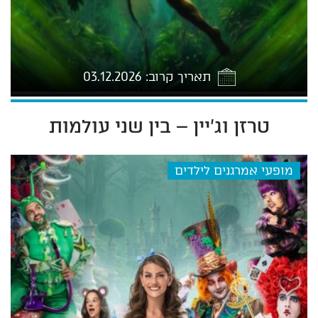
תאריך קרוב: 03.12.2026
טרזן וג'יין – בין שני עולמות
-03 17:30
מופעי אמרגנים לילדים