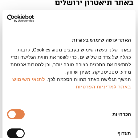
באתר תיאטרון ירושלים
1. התחברות מהמחשב ל"חשבון שלי":
האתר עושה שימוש בעוגיות
באתר שלנו נעשה שימוש בקבצים מסוג Cookies, לרבות
2. הזמנת כרטיסים למנויים מהמחשב:
כאלה של צדדים שלישיים, כדי לשפר את חווית הגלישה וכדי
להתאים את התכנים בצורה טובה יותר, וכן למטרות אבטחת
מידע, סטטיסטיקה, אפיון ושיווק.
המשך הגלישה באתר מהווה הסכמה לכך.
לתנאי השימוש
באתר
למדיניות הפרטיות
3. הזמנת כרטיסים במחשב משובר/בונוס:
בחירת
הכרחיות
הסכמה
תעדוף
התחברות בטלפון החכם ל"חשבון שלי":
4.