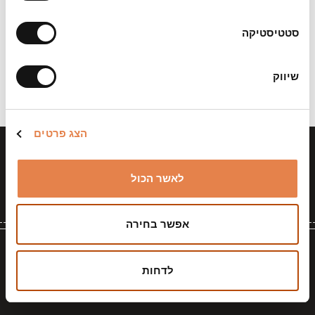
סטטיסטיקה
5. הזמנת כרטיסים למנויים מהטלפון החכם:
שיווק
הצג פרטים
עקבו אחרינו
לאשר הכול
אפשר בחירה
לדחות
הצטרפו לרשימת התפוצה
מבטיחים שזה יהיה קצר ולעניין!