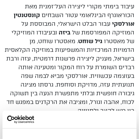
עיבוד בימתי מקורי ליצירה העל־זמנית מאת
הכוראוגרף
הבינלאומי עטור השבחים
קונסטנטין
אורלסקי
עבור הבלט
הישראלי, המבוססת על
המוזיקה המפורסמת של
ביזה
ובעיבודו
המוזיקלי
של מאסטרו
גיל שוחט
. מאסטרו שוחט, מן
הדמויות
המרכזיות והמשפיעות במוזיקה הקלאסית
בישראל, מעניק
ליצירה פרשנות דרמטית, עזה ורבת
רבדים השומרת על רוח
המקור ומטעינה אותה
בעוצמה עכשווית. אורלסקי מביא לבמה
שפה
תנועתית עזה, מדויקת וסוחפת. גרסתו מציגה
גיבורה
חופשית ובלתי מתפשרת הנעה בין תשוקה
לכוח, אהבה וגורל,
ומציבה את הרקדנים במפגש חד
בין רגש לקצב ולתנועה.
היצירה משלבת וירטואוזיות עם דרמה תיאטרלית
עוצמתית
ומציעה חוויה בימתית מרגשת, נגישה