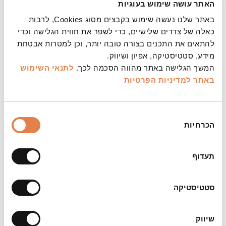
האתר עושה שימוש בעוגיות
ועמוקה לקהל רחב,
לחובבי המחול, המוזיקה
באתר שלנו נעשה שימוש בקבצים מסוג Cookies, לרבות
הקלאסית והתיאטרון גם יחד.
כאלה של צדדים שלישיים, כדי לשפר את חווית הגלישה וכדי
להתאים את התכנים בצורה טובה יותר, וכן למטרות אבטחת
מופע בחירה למנויי סדרת המחול
מידע, סטטיסטיקה, אפיון ושיווק.
המשך הגלישה באתר מהווה הסכמה לכך.
לתנאי השימוש
באתר
למדיניות הפרטיות
משך:
בחירת
כשעה וארבעים דקות כולל הפסקה
הכרחיות
הסכמה
צילום:
סטודיו זהות ושפה
תעדוף
הערות:
מופע בחירה למנויי סדרת המחול
סטטיסטיקה
למופע זה כמות מוגבלת של כרטיסים שניתן להחליף
מהמינוי
שיווק
ביטול כרטיסים למופע יתאפשר עד 72 שעות לפני