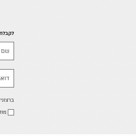
לקבלת 
שם 
דוא”
ברצוני
מוד