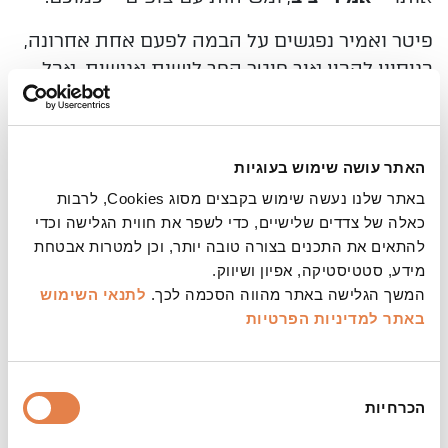
פיטר ואמיר נפגשים על הבמה לפעם אחת אחרונה,
בניסיון להבין איך פיטר הפך לישות אנושית. אבל
המופע החי מוביל למקומות לא צפויים: פיטר
מתקשר ישירות עם הקהל ושואל שאלות, הוא
נסער, הוא כועס, הוא מחפש אהבה ומנסה נואשות
האתר עושה שימוש בעוגיות
לחזור להיות קוף. כל אלה משפיעים על הדינמיקה
באתר שלנו נעשה שימוש בקבצים מסוג Cookies, לרבות
בין אמיר לבינו ובינו לבין הקהל, ועל האופן שבו
כאלה של צדדים שלישיים, כדי לשפר את חווית הגלישה וכדי
המופע נבנה.
להתאים את התכנים בצורה טובה יותר, וכן למטרות אבטחת
מידע, סטטיסטיקה, אפיון ושיווק.
"פיטר עוזב" נשען על הסיפור שכתב פרנץ קפקא
המשך הגלישה באתר מהווה הסכמה לכך.
לתנאי השימוש
"דין וחשבון לאקדמיה", המתגלה בהצגה כחד
באתר
למדיניות הפרטיות
ורלוונטי מתמיד. המופע מוביל את הקהל לברר
שאלות על יחסי שליטה בעולם הנשלט על ידי בינה
בחירת
מלאכותית. בין דמות למחבר, בין מכונה לאדם, בין
הכרחיות
הסכמה
קהל לישות וירטואלית, אמיר ופיטר מפגישים אותנו