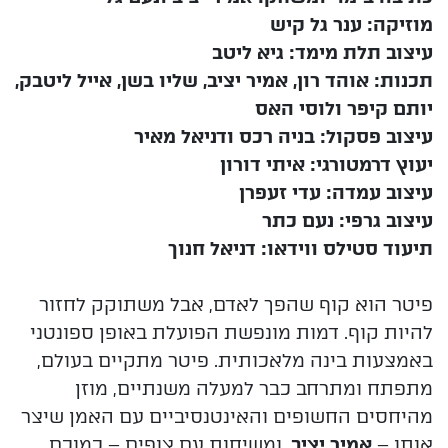
מוזיקה: ענר גל קיש
עיצוב תלת מימד: גיא ליטב
תכנות: אוהד רון, אמיר יציב, שליו בשן, אייל ליטבק,
יותם קיפר ולוסי האס
עיצוב פסקול: בניה רכס ודניאל מאיר
יעוץ דרמטורגי: איתי דורון
עיצוב עמדה: עדי זעפרן
עיצוב גרפי: נעם כתר
תיעוד סטילס ווידאו: דניאל חנוך
פיטר הוא קוף שהפך לאדם, אבל משתוקק לחזור
להיות קוף. דמות מונפשת הפועלת באופן ספונטני
באמצעות בינה מלאכותית. פיטר מתקיים בעולם,
מתפתח ומתרחב כבר למעלה משנתיים, מוזן
מהיחסים החשופים והאינטנסיביים עם האמן שיצר
אותו –
אמיר יציב
, ומשיחות עם צופים – כמוכם.