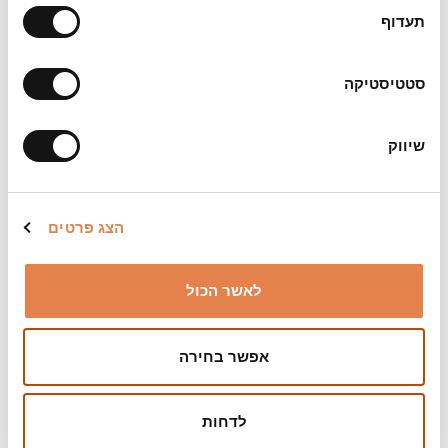
עם חוויות שהן מעל ומעבר למציאות כפי שאנחנו
תעדוף
מכירים אותה.
המופע באנגלית
סטטיסטיקה
שיווק
משך:
כשעה ללא הפסקה
הצג פרטים
צילום:
אמיר יציב
לאשר הכול
הערות:
המופע באנגלית
אפשר בחירה
לדחות