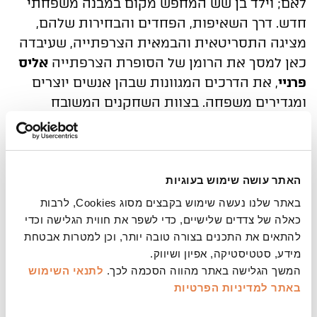
לאם; וילד בן שש המחפש מקום במבנה משפחתי
חדש. דרך השאיפות, הפחדים והבחירות שלהם,
מציגה התסריטאית והבמאית הצרפתייה, שעיבדה
כאן למסך את הרומן של הסופרת הצרפתייה
אליס
פרניי
, את הדרכים המגוונות שבהן אנשים יוצרים
ומגדירים משפחה. בצוות השחקנים המשובח
בולטת
ולריה ברוני טדסקי
האהובה
.
באדיבות קולנוע חדש
האתר עושה שימוש בעוגיות
באתר שלנו נעשה שימוש בקבצים מסוג Cookies, לרבות
כאלה של צדדים שלישיים, כדי לשפר את חווית הגלישה וכדי
להתאים את התכנים בצורה טובה יותר, וכן למטרות אבטחת
מידע, סטטיסטיקה, אפיון ושיווק.
המשך הגלישה באתר מהווה הסכמה לכך.
לתנאי השימוש
באתר
למדיניות הפרטיות
משך: