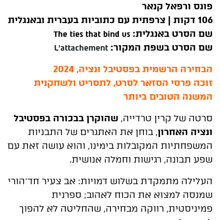
פונס ורפאל קנאר
106 דקות | צרפתית עם כתוביות בעברית ובאנגלית
שם הסרט באנגלית:
The ties that bind us
שם הסרט בשפת המקור:
L'attachement
הבחירה הרשמית בפסטיבל ונציה, 2024
זוכה פרסי הסזאר לסרט, לתסריט ולשחקנית
המשנה הטובים ביותר
סרטה של קרין טרדייה,
שהוקרן בבכורה בפסטיבל
ונציה האחרון
, בוחן את האתגרים של התבניות
המשפחתיות המקובלות בימינו, והוא עושה זאת עם
שפע תבונה, רגישות וחמלה אנושית
.
העלילה מתמקדת בשלוש דמויות: אב צעיר חד־הורי
שמנסה למצוא את הכוח לאהוב; ספרנית
פמיניסטית, רווקה מבחירה, שהחליטה לא להפוך