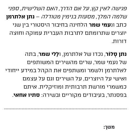
פגישה לאין קץ, על אם הדרך, האם השלישית, ספני
שלמה המלך, מסעות בנימין מטודלה
–
נתן אלתרמן
כתב ונ
עמי שמר
הלחינה בחיבור היסטורי בין שני
יוצרים שתרומתם לתרבות העברית עמוקה וחוצה
דורות.
נתן סְְלוֹר
, נכדו של אלתרמן, ו
לֵֵלי שמר
, בתה
של נעמי שמר, שרים מהשירים המשותפים
לאלתרמן ולשמר ומשתפים את הקהל במידע ייחודי
ואישי על היוצרים, על השירים וגם על עצמם
כמשמרי מורשת תרבותית ומוזיקלית. איתם
בפסנתר, בעיבודים מקוריים ובשירה:
סתיו אחאי
.
משך: