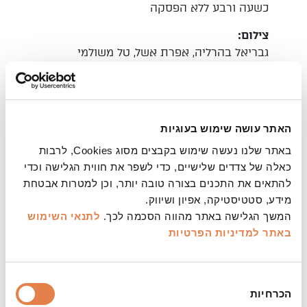
כשעה ורבע ללא הפסקה
צילום:
גבריאל בהרליה, אפרת אשל, טל משולמי
הערות:
הכניסה מגיל שנתיים ומעלה | כל גיל חייב בכרטיס |
כניסת קהל כחצי שעה בלבד לפני תחילת המופעים |
האתר עושה שימוש בעוגיות
מספר המקומות מוגבל | הקדימו להזמין כרטיסים |
מינויים מוזלים – ניתן להחליף כרטיסים מהמינוי
באתר שלנו נעשה שימוש בקבצים מסוג Cookies, לרבות
בתוספת תשלום סמלי | כדי שכולם יוכלו לבוא וליהנות
כאלה של צדדים שלישיים, כדי לשפר את חווית הגלישה וכדי
איתנו, מופעי הפסטיבל נגישים גם לצופים שהם אנשים
להתאים את התכנים בצורה טובה יותר, וכן למטרות אבטחת
עם מוגבלות. לנוחותכם חניות נגישות, מושבים
מידע, סטטיסטיקה, אפיון ושיווק.
ומקומות נגישים, מערכת עזר לשמיעה ושירותים
המשך הגלישה באתר מהווה הסכמה לכך.
לתנאי השימוש
נגישים. לשאלות ולבקשות מיוחדות בנוגע לנגישות,
באתר
למדיניות הפרטיות
ניתן לפנות למר עידו אליאב בדוא"ל
ido@jer-
theatre.co.il
או בפקס: 02-5662153 . כמו כן, ניתן
לשלוח מסרון (sms) לקופת התיאטרון 052-9993617
בחירת
הכרחיות
והפנייה תועבר אל עידו.
הסכמה