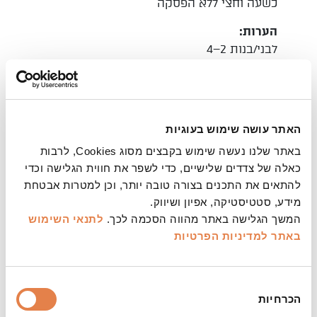
כשעה וחצי ללא הפסקה
הערות:
לבני/בנות 2–4
ההצגה תתקיים ברחבת התיאטרון – באוויר הפתוח
תחת כיפת השמיים | הישיבה ברחבה על מחצלות,
פופים, ספסלים וכיסאות עץ | במופעי הערב מומלץ
להצטייד בלבוש חם | הכניסה מגיל שנתיים ומעלה | כל
האתר עושה שימוש בעוגיות
גיל חייב בכרטיס | כניסת קהל כחצי שעה בלבד לפני
תחילת המופעים | מספר המקומות מוגבל | הקדימו
באתר שלנו נעשה שימוש בקבצים מסוג Cookies, לרבות
להזמין כרטיסים | מינויים מוזלים – ניתן להחליף
כאלה של צדדים שלישיים, כדי לשפר את חווית הגלישה וכדי
כרטיסים מהמינוי בתוספת תשלום סמלי | כדי שכולם
להתאים את התכנים בצורה טובה יותר, וכן למטרות אבטחת
יוכלו לבוא וליהנות איתנו, מופעי הפסטיבל נגישים גם
מידע, סטטיסטיקה, אפיון ושיווק.
לצופים שהם אנשים עם מוגבלות. לנוחותכם חניות
המשך הגלישה באתר מהווה הסכמה לכך.
לתנאי השימוש
נגישות, מושבים ומקומות נגישים, מערכת עזר
באתר
למדיניות הפרטיות
לשמיעה ושירותים נגישים. לשאלות ולבקשות מיוחדות
בנוגע לנגישות, ניתן לפנות למר עידו אליאב בדוא"ל
בחירת
ido@jer-theatre.co.il
או בפקס: 02-5662153 . כמו כן,
הכרחיות
הסכמה
ניתן לשלוח מסרון (sms) לקופת התיאטרון 052-