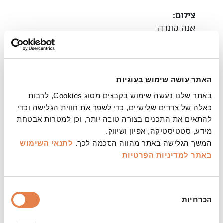
צילום:
אנה קונדה
הערות:
לבני/בנות 4 ומעלה ולכל המשפחה
הכניסה מגיל שנתיים ומעלה | כל גיל חייב בכרטיס |
האתר עושה שימוש בעוגיות
כניסת קהל כחצי שעה בלבד לפני תחילת המופעים |
באתר שלנו נעשה שימוש בקבצים מסוג Cookies, לרבות
מספר המקומות מוגבל | הקדימו להזמין כרטיסים |
כאלה של צדדים שלישיים, כדי לשפר את חווית הגלישה וכדי
כדי שכולם יוכלו לבוא וליהנות איתנו, מופעי הפסטיבל
להתאים את התכנים בצורה טובה יותר, וכן למטרות אבטחת
נגישים גם לצופים שהם אנשים עם מוגבלות. לנוחותכם
מידע, סטטיסטיקה, אפיון ושיווק.
חניות נגישות, מושבים ומקומות נגישים, מערכת עזר
המשך הגלישה באתר מהווה הסכמה לכך.
לתנאי השימוש
לשמיעה ושירותים נגישים. לשאלות ולבקשות מיוחדות
באתר
למדיניות הפרטיות
בנוגע לנגישות, ניתן לפנות למר עידו אליאב בדוא"ל
ido@jer-theatre.co.il
או בפקס: 02-5662153 . כמו כן,
ניתן לשלוח מסרון (sms) לקופת התיאטרון 052-
בחירת
9993617 והפנייה תועבר אל עידו.
הכרחיות
הסכמה