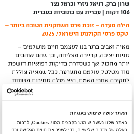
שרון ברק, דניאל ניזרי וכרמל נצר
106 דקות | עברית עם כתוביות בעברית
הילה סעדה – זוכת פרס השחקנית הטובה ביותר –
טקס פרסי הקולנוע הישראלי, 2025
מאיה ואביב ברגר בנו לעצמם חיים מושלמים –
זוגיות יציבה, קריירה מצליחה, ובן שהם אוהבים
יותר מהכול. אך כשסדרת בדיקות רפואיות חושפת
סוד מטלטל, עולמם מתערער. ככל שמאיה צוללת
לחקירה אחרי האמת, היא מגלה סתירות משונות
וחצאי אמיתות שמובילים אותה לאירוע שהתרחש
שנים קודם לכן. מה שהתחיל כאתגר רפואי הופך
במהרה לתעלומה סוחפת – שבסופה, הפתעה
גדולה.
האתר עושה שימוש בעוגיות
באתר שלנו נעשה שימוש בקבצים מסוג Cookies, לרבות
כאלה של צדדים שלישיים, כדי לשפר את חווית הגלישה וכדי