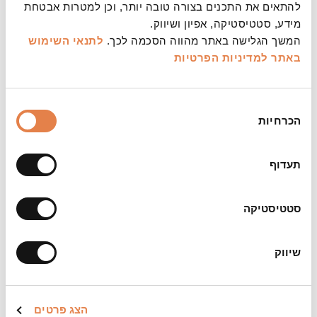
באדיבות סרטי רד קייפ
להתאים את התכנים בצורה טובה יותר, וכן למטרות אבטחת
מידע, סטטיסטיקה, אפיון ושיווק.
המשך הגלישה באתר מהווה הסכמה לכך.
לתנאי השימוש
באתר
למדיניות הפרטיות
משך:
106 דקות
בחירת
הכרחיות
הסכמה
צילום:
באדיבות סרטי רד קייפ
תעדוף
ביקורות:
"סרט ישראלי כל כך יפה. מרגש ואותנטי."
(אלברט גבאי,
סטטיסטיקה
סינמאקשן)
"סרט עוצמתי ונוגע ללב. תסריט מצוין."
(רון פוגל, כאן 11)
שיווק
הצג פרטים