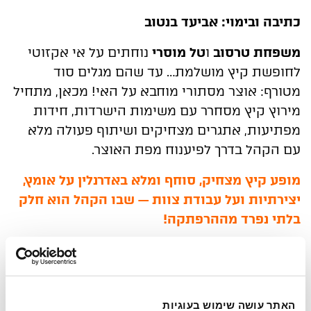
כתיבה
ובימוי
:
אביעד
בנטוב
משפחת
טרסוב
ו
טל
מוסרי
נוחתים
על
אי
אקזוטי
לחופשת
קיץ
מושלמת
…
עד
שהם
מגלים
סוד
מטורף
:
אוצר
מסתורי
מוחבא
על
האי
!
מכאן,
מתחיל
מירוץ
קיץ
מסחרר
עם
משימות
הישרדות
,
חידות
מפתיעות
,
אתגרים
מצחיקים
ושיתוף
פעולה
מלא
עם
הקהל
בדרך
לפיענוח
מפת
האוצר
.
מופע
קיץ
מצחיק
,
סוחף
ומלא
באדרנלין
על
אומץ
,
יצירתיות
ועל עבודת
צוות
—
שבו
הקהל
הוא
חלק
בלתי נפרד
מההרפתקה
!
מומלץ לבני/בנות 4 ומעלה
האתר עושה שימוש בעוגיות