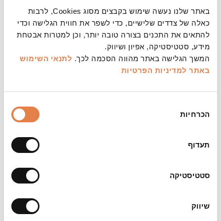
אריזה גרפית:
באתר שלנו נעשה שימוש בקבצים מסוג Cookies, לרבות
עדי ברק
כאלה של צדדים שלישיים, כדי לשפר את חווית הגלישה וכדי
להתאים את התכנים בצורה טובה יותר, וכן למטרות אבטחת
משך:
מידע, סטטיסטיקה, אפיון ושיווק.
כשעה וחצי כולל הפסקה
המשך הגלישה באתר מהווה הסכמה לכך.
לתנאי השימוש
באתר
למדיניות הפרטיות
צילום:
אושר כהן פשינסקי
בחירת
הערות:
הכרחיות
הסכמה
לבני/בנות 4 ומעלה. שימו לב לגילים המומלצים. לא
תותר כניסה לאולמות לילדים מתחת לגיל שנתיים. אין
להכניס לאולמות עגלות ילדים, דברי מאכל ומשקאות.
תעדוף
כל גיל חייב בכרטיס. למופע זה ניתנת הנחה למנויים,
אך לא ניתן להחליף כרטיסים מהמינוי. מופע זה הוא
סטטיסטיקה
מופע אמרגנים ובאחריותם, ולא נבחן על ידי ועדת
הרפרטואר של התיאטרון. ביטול כרטיסים שהוזמנו
לאירוע זה יתאפשר עד 72 שעות לפני המופע לכל
שיווק
המאוחר.