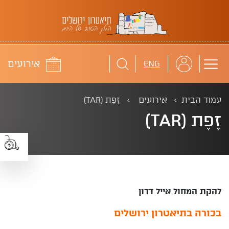
תיאטרון ירושלים
לוח
אירועים
ENG
עמוד הבית
אירועים
זֶפֶת (TAR)
זֶפֶת (TAR)
להקת המחול אייל דדון
בכורה בתיאטרון ירושלים