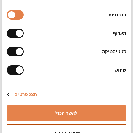
בחירת
הכרחיות
הסכמה
תעדוף
סטטיסטיקה
צילום וידאו: גיל נמט
שיווק
משך:
הצג פרטים
כחמישים דקות ללא הפסקה
צילום:
לאשר הכול
עופר מולדובן, גיל נמט
הערות:
אפשר בחירה