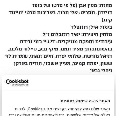
מחזה: מעין אבן (על פי סרטו של בועז
דויזדון.
תסריט: אלי תבור. באדיבות סרטי יונייטד
קינג)
בימוי: אילן רוזנפלד
מלחין היצירה: יאיר רוזנבלום ז"ל
עיבודים והפקה מוזיקלית: די.ג'יי ג'וני ודידה
בהשתתפות: מאיר תמם, מיקי גבע, טיילור מלכוב,
דניאל
מורשת, שלומי יפרח, חיים זנאתי, שמרית לוי
ששון,
יפתח קמינר, מעיין אשכזי, הודיה בארקן
ויהלי גבאי
קומדיה מצחיקה, נוסטלגית ומרגשת עם כל
הדמויות
האיקוניות מסרט הפולחן האהוב: צ'רלי,
ששון, גילה, מיקו
ועוד.
האתר עושה שימוש בעוגיות
באתר שלנו נעשה שימוש בקבצים מסוג Cookies, לרבות
כאלה של צדדים שלישיים, כדי לשפר את חווית הגלישה וכדי