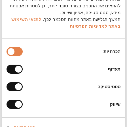
להתאים את התכנים בצורה טובה יותר, וכן למטרות אבטחת
עיצוב:
מידע, סטטיסטיקה, אפיון ושיווק.
עדי ברק
המשך הגלישה באתר מהווה הסכמה לכך.
לתנאי השימוש
באתר
למדיניות הפרטיות
משך:
כשעה וחצי ללא הפסקה
בחירת
צילום:
הכרחיות
הסכמה
שי הנסב
הערות:
תעדוף
למופעים זה כמות מוגבלת של כרטיסים שניתן
להחליף מהמינוי
סטטיסטיקה
ביטול כרטיסים יתאפשר עד 72 שעות לפני המופע לכל
המאוחר
שיווק