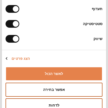
ישעיה פיינברג
תעדוף
הערות:
הצגה חמישית למנויי סדרת הנבחרים
ההצגה משתתפת בהטבת 'מועדון ירושלמי'
סטטיסטיקה
ביקורות:
שיווק
"הבחירה בעיבוד המיוחד מצליחה מעבר למשוער...
חוויה מצחיקה ומטורללת, כזו שיוצרת עולם שמצד
אחד כיף לשהות בו ומצד שני לדעת שמצבנו פחות
גרוע (לכאורה) מהדמויות שבמחזה."
(מעריב)
הצג פרטים
"ההפקה החדשה אינה רק מחווה למחזה האלמותי,
אלא גם מסע רגשי שמפרק את החיים עצמם לשירה,
לאשר הכול
תנועה, מוזיקה וגרוטסקה, ממש כפי שלוין עצמו ידע
לעשות, רק הפעם בקנה מידה כמעט אופראי."
(הבלוג
של יובל אראל)
אפשר בחירה
"הפקה אוונגרדית ופורצת דרך."
(SpotIt)
לדחות