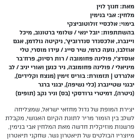
מאת: חנוך לוין
מלחין: אבי בנימין
בימוי: אלכסיי זולוטוביצקי
בהשתתפות: יובל ינאי / שלומי ברטונוב, מיכל
ויינברג, אלכסנדר סנדרוביץ', ניקיטה גולדמן, אגם
אוזלבו, נועה כרמי,
שיר סייג / עידו מוסרי, טלי
אוסדצ'י, פולינה פחומובה / רות רסיוק, פרח־בר
מיניאלי / פולינה פחומובה, ניר כנען
ואורי יניב / לב
אלגרדט | תזמורת: בוריס זימין (מנצח וקלידים),
יבגני שטיינברג (כלי נשיפה), יבגני ברגר
(גיטרה),
דמיטרי גרודסקי (בס) וניר נקב (תופים)
יצירת המופת של גדול מחזאי ישראל, שמצליחה
לשלב בין הומור מריר לתוגת הקיום האנושי, מקבלת
פרשנות מוזיקלית
חדשה מאת המלחין אבי בנימין,
מיוצריו הבולטים של תיאטרון גשר. שחקני תיאטרון