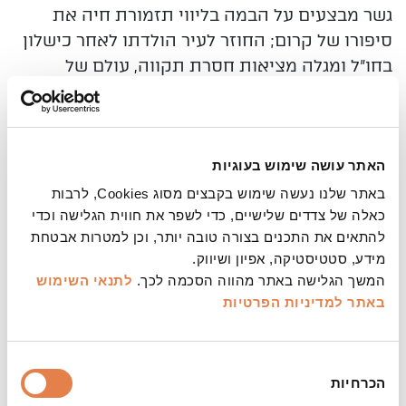
גשר מבצעים על הבמה בליווי
תזמורת חיה את
סיפורו של קרום; החוזר לעיר הולדתו לאחר כישלון
בחו"ל ומגלה מציאות חסרת תקווה, עולם של
אנשים
קטנים עם חלומות גדולים שלא התממשו.
עשרים וחמש שנה חלפו מאז לכתו של חנוך לוין,
וחמישים שנה מאז נכתב
"קרום". לרגל זאת, עולה
המחזה לבמה – לראשונה כהפקה מוזיקלית –
האתר עושה שימוש בעוגיות
בגרסה שלא נראתה כמותה בתיאטרון הישראלי.
באתר שלנו נעשה שימוש בקבצים מסוג Cookies, לרבות
כאלה של צדדים שלישיים, כדי לשפר את חווית הגלישה וכדי
בהצגה יוקרנו כתוביות בעברית וברוסית
להתאים את התכנים בצורה טובה יותר, וכן למטרות אבטחת
מידע, סטטיסטיקה, אפיון ושיווק.
המשך הגלישה באתר מהווה הסכמה לכך.
לתנאי השימוש
באתר
למדיניות הפרטיות
משך:
כשעתיים כולל הפסקה
בחירת
הכרחיות
הסכמה
צילום: