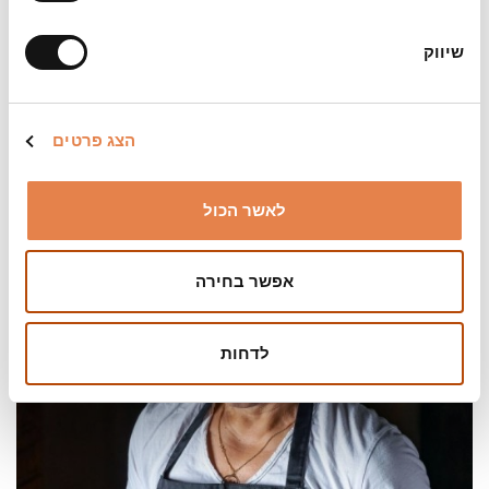
צילום:
שיווק
עוז אוחיון, Karela Agency; אסף קרלה
הערות:
מפגש רביעי ואחרון למנויי הסדרה
הצג פרטים
נדחה מתאריך 10.3.26
לאשר הכול
אפשר בחירה
לדחות