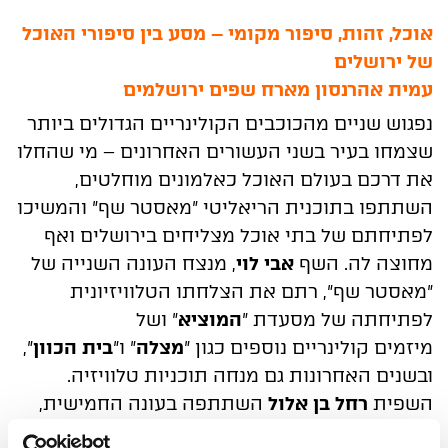
אוכל, זהות, סיפור מקומי – מסע בין סיפורי האוכל
של ירושלים
עמית אהרנסון מארח שפים ירושלמים
נפגוש שניים מהכוכבים הקולינריים הגדולים ביותר
שצמחו
בעיר בשני העשורים האחרונים – מי שהחלו
את דרכם
בעולם האוכל כאלמונים מוחלטים,
השתתפו בתוכנית
הריאליטי "מאסטר שף" והמשיכו
לפתיחתם של בתי
אוכל מצליחים בירושלים ואף
מחוצה לה. השף
אבי לוי
,
מנצח העונה השנייה של
"מאסטר שף", רתם את הצלחתו
הטלוויזיונית
לפתיחתה של מסעדת "
המוציא
" ושל
מיזמים
קולינריים נוספים כגון "
מצלה
" ו"
בית הכוון
",
ובשנים
האחרונות גם מנחה תוכניות טלוויזיה.
השפית
רחל בן אלול
השתתפה בעונה החמישית,
ובהמשך גם בעונת ה-
של
"מאסטר שף", ובשתיהן
VIP