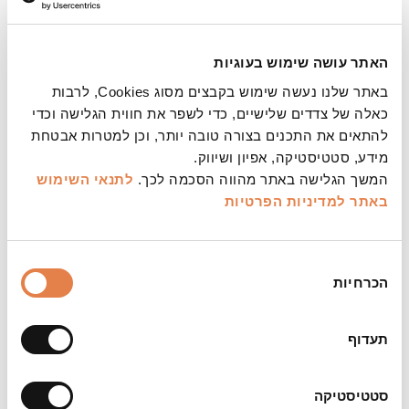
היא הגיעה עד לשלב הגמר. היא
חולשת כיום על
שלושה בתי אוכל מצליחים הפועלים
במתחם
"
שרונה מרקט
" בתל אביב, וכמובן גם על
האתר עושה שימוש בעוגיות
קיוסק
הכריכים בשדרות בן מימון שכבר הפך
באתר שלנו נעשה שימוש בקבצים מסוג Cookies, לרבות
למיתולוגי.
כאלה של צדדים שלישיים, כדי לשפר את חווית הגלישה וכדי
להתאים את התכנים בצורה טובה יותר, וכן למטרות אבטחת
בן אלול
ולוי ינועו בשיחתם על הציר שבין זיכרונות
מידע, סטטיסטיקה, אפיון ושיווק.
טעם מהילדות
בירושלים לבין המאכלים שאותם
המשך הגלישה באתר מהווה הסכמה לכך.
לתנאי השימוש
באתר
למדיניות הפרטיות
יצרו והכניסו לקאנון
האוכל המקומי.
מפגש רביעי ואחרון למנויי הסדרה
בחירת
הכרחיות
הסכמה
תעדוף
משך:
כשעה ורבע ללא הפסקה (כולל שאלות ותשובות
סטטיסטיקה
מהקהל)