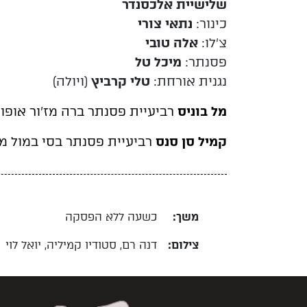
שלישיית אלכסנדר
כינור:
נתאי צורי
צ'לו:
אלה טובי
פסנתר:
מיכל טל
נגנית אורחת:
טלי קרביץ
(ויולה)
מל בוניס
רביעיית פסנתר ברה מז'ור אופוס 4
קמיל סן סנס
רביעיית פסנתר בסי במול מז'ו
משך:
כשעה ללא הפסקה
צילום:
דנה רם, סטודיו קמיליה, יואל לוי