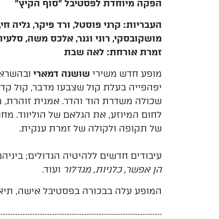
הפקה מיוחדת לפסטיבל ״סוף הקיץ״
העבריות: קרני פוסטל, ורד פיקר, גליה חי,
מושקובסקי, רוני וגנר, אלכס משה, סלעי
זמרת אורחת: לאה שבת
מופע חדש משירי
שושנה דמארי
ובהשראת
יפהפייה בעלת קול שצבעו מדבר, קול קדו
שכולה משדרת הוד והדר. אמנית זוהרת, 
לחום המיוזע, את הגלאם של הוליווד. מחוו
של תקופה ולקולה של זמרת ענקית.
עיבודים חדשים ללהיטיה הגדולים; ביניה
הן אפשר, כלניות, מגדלור
ועוד.
המופע עלה בבכורה בפסטיבל אישה, תיאט