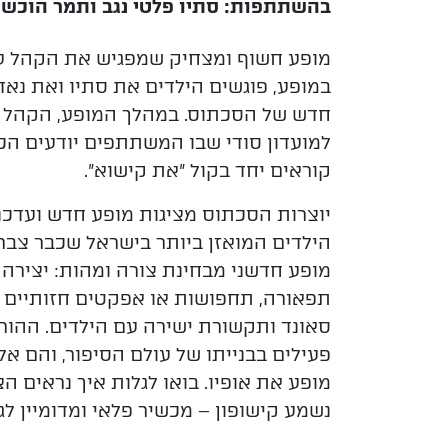
בהשתתפות: סתיו פלטי נגב ותמר הוכש
מופע חשוף ומצחיק שמפגיש את הקהל עם
במופע, פוגשים הילדים את סתיו ואת נאד
חדש של הסכתוס. במהלך המופע, הקהל 
למועדון סודי שבו המשתתפים יודעים
הכו
קוראים יחד בקול "את קישוא".
יוצרות הסכתוס מציגות מופע חדש ועדכ
הילדים המואזן ביותר בישראל שכבר צבר מ
מופע חדשני מבחינת צורה ומהות: יצירה
תפאורה, תחפושות או אפקטים חזותיים – 
סאונד ותקשורת ישירה עם
הילדים. ההור
פעילים בבנייתו של עולם הסיפור, והם א
מופע את
אופיו. בואו לגלות איך נראים ה
נשמע קישופון – מכשיר פלאי ומדומיין לגמ