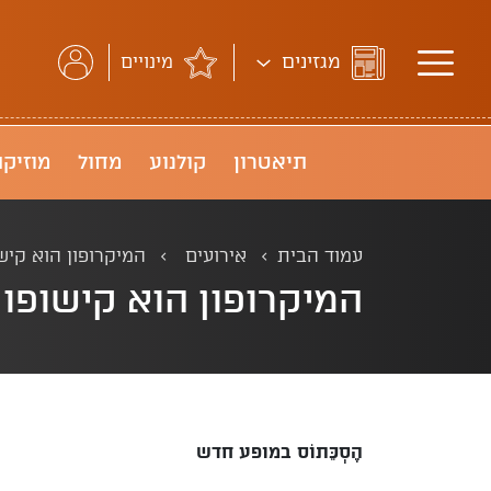
מגזינים
מינויים
תיאטרון
קולנוע
מחול
מוזיקה
עמוד הבית
אירועים
המיקרופון הוא קישו
המיקרופון הוא קישופון
הֶֶסְְכֵּּתוֹס במופע חדש