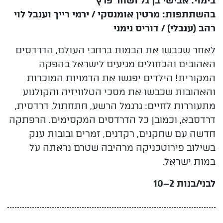
בימוי: אבישי בן גל ושחר פרץ
בהשתתפות: מרטין אומנסקי / ירמי רייך
וענבל לוי
רהב (ענבלי) / דוריס נימני
לאחר שכבשו את הבמות ברחבי העולם, הדרדסים
האהובים והכחולים מגיעים לישראל בהפקה
המקורית! הילדים יפגשו את הדמויות המוכרות
והאהובות שכבשו את מסכי הטלוויזיה והקולנוע
מתעוררות לחיים: גרגמל הרשע, חתחתול, דרדסית,
דרדסבא, וכמובן כל הדרדסים המקסימים. הרפתקה
חדשה עם שחקנים, רקדנים, זמרים ובובות ענק
בשילוב פירוטכניקה מרהיבה שטרם נראתה על
במות ישראל.
לבני/בנות 2–10