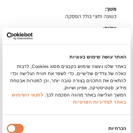
משך:
כשעה וחצי כולל הפסקה
צילום:
עדי ברק
הערות:
לבני/בנות 2–10
האתר עושה שימוש בעוגיות
שימו לב לגילים המומלצים.
באתר שלנו נעשה שימוש בקבצים מסוג Cookies, לרבות
לא תותר כניסה לאולמות לילדים מתחת לגיל שנתיים.
כאלה של צדדים שלישיים, כדי לשפר את חווית הגלישה וכדי
אין להכניס לאולמות עגלות ילדים, דברי מאכל
להתאים את התכנים בצורה טובה יותר, וכן למטרות אבטחת
ומשקאות.
מידע, סטטיסטיקה, אפיון ושיווק.
כל גיל חייב בכרטיס.
המשך הגלישה באתר מהווה הסכמה לכך.
לתנאי השימוש
למופע זה ניתנת הנחה למנויים, אך לא ניתן להחליף
באתר
למדיניות הפרטיות
כרטיסים מהמינוי.
מופע אמרגנים ובאחריותו, ולא נבחן על ידי ועדת
הרפרטואר של התיאטרון.
בחירת
ביטול כרטיסים שהוזמנו לאירוע זה יתאפשר עד 72
הכרחיות
הסכמה