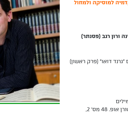
מיה למוסיקה ולמחול
ה ורון רגב (פסנתר)
גרנד דואו" (פרק ראשון)
ילים
מזורקה אופ. 17 מס' 4, נוקטורן אופ. 48 מס' 2,