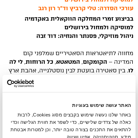
עורכי הסדרה: טלי קרביץ וד"ר רון רגב
בביצוע זמרי המחלקה הווקאלית באקדמיה
למוסיקה ולמחול בירושלים
ניהול מוזיקלי, פסנתר והנחיה: דוד זבה
מחווה לתיאטראות הסאטיריים שמלפני קום
המדינה –
הקומקום
,
המטאטא
,
כל הרוחות
,
לי לה
לו
. בין סאטירה בועטת לבין נוסטלגייה, אהבת ארץ
ישראל, הומור ואהבה.
בין השירים שיבוצעו:
מעל פסגת הר הצופים, צריך
לצלצל פעמיים, טיטינה
ואפרים, כלניות
ועוד.
האתר עושה שימוש בעוגיות
באתר שלנו נעשה שימוש בקבצים מסוג Cookies, לרבות
מפגש רביעי ואחרון למנויי הסדרה
כאלה של צדדים שלישיים, כדי לשפר את חווית הגלישה וכדי
להתאים את התכנים בצורה טובה יותר, וכן למטרות אבטחת
מידע, סטטיסטיקה, אפיון ושיווק.