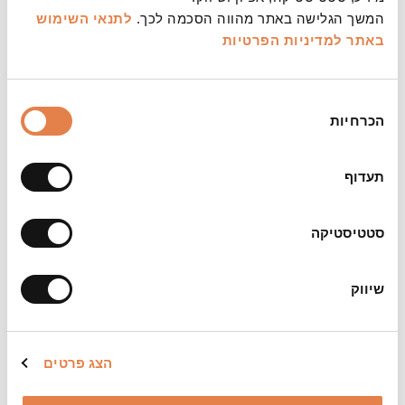
המשך הגלישה באתר מהווה הסכמה לכך.
לתנאי השימוש
באתר
למדיניות הפרטיות
משך:
כשעה ועשרים דקות ללא הפסקה
בחירת
צילום:
הכרחיות
הסכמה
רבקה וורובייצ'יק
הערות:
תעדוף
מפגש רביעי ואחרון למנויי הסדרה
במקום 11.3.26
סטטיסטיקה
שיווק
הצג פרטים