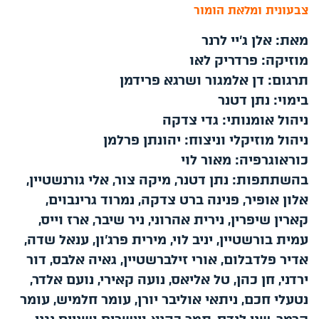
צבעונית ומלאת הומור
מאת: אלן ג׳יי לרנר
מוזיקה: פרדריק לאו
תרגום: דן אלמגור ושרגא פרידמן
בימוי: נתן דטנר
ניהול אומנותי: גדי צדקה
ניהול מוזיקלי וניצוח: יהונתן פרלמן
כוראוגרפיה: מאור לוי
בהשתתפות:
נ
תן דטנר, מיקה צור, אלי גורנשטיין,
אלון אופיר, פנינה ברט צדקה, נמרוד גרינבוים,
קארין שיפרין, נירית אהרוני
,
ניר שיבר, ארז וייס,
עמית בורשטיין, יניב לוי, מירית פרג'ון, ענאל שדה,
אדיר פלדבלום, אורי זילברשטיין, גאיה אלבס, דור
ירדני
,
חן כהן, טל אליאס, נועה קאירי, נועם אלדר,
נטעלי חכם, ניתאי אוליבר יורן, עומר חלמיש, עומר