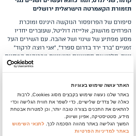
קרמר, שני לנדס, תמר כהנא ועשרים ושניים נגני
תזמורת הקאמרטה הישראלית ירושלים
סיפורם של הפרופסור הנוקשה היגינס ומוכרת
הפרחים מהשוק, אלייזה דוליטל, שעוברים יחדיו
מסע מפתיע של שינוי ושל אהבה. עם השירים העל
זמניים "ברד ירד בדרום ספרד", "אני רוצה לרקוד"
ועוד
,
תלבושות ססגוניות וביצועים מבריקים המחיים
מחדש את הקסם שכבש את העולם
.
האתר עושה שימוש בעוגיות
באתר שלנו נעשה שימוש בקבצים מסוג Cookies, לרבות
עיצוב פוסטר:
כאלה של צדדים שלישיים, כדי לשפר את חווית הגלישה וכדי
שיין הורוביץ
להתאים את התכנים בצורה טובה יותר, וכן למטרות אבטחת
מידע, סטטיסטיקה, אפיון ושיווק.
משך:
המשך הגלישה באתר מהווה הסכמה לכך.
לתנאי השימוש
כשלוש שעות ועשר דקות כולל הפסקה
באתר
למדיניות הפרטיות