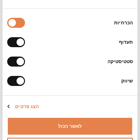
צילום:
שי הנסב
בחירת
הערות:
הכרחיות
הסכמה
למופע זה ניתנת הנחה למנויים, אך לא ניתן להחליף
כרטיסים מהמינוי
תעדוף
ביטול כרטיסים שהוזמנו לאירוע זה יתאפשר עד 72
שעות לפני המופע לכל המאוחר
סטטיסטיקה
שיווק
הצג פרטים
לאשר הכול