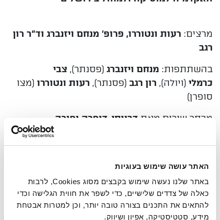
מרצים:
רעות ונטוררו, פרופ' מנחם ויזנברג וד"ר רון
רגב
בהשתתפות:
מנחם ויזנברג
(פסנתר),
צבי
כרמלי
(ויולה),
רון רגב
(פסנתר),
רעות ונטוררו
(מצו
סופרן)
מבחר שירים מאת
דביוסי, דופרק ופורה
לפלר
ארבע פואמות אופ. 5
סן־סאנס
מחול מקאברי
האתר עושה שימוש בעוגיות
באתר שלנו נעשה שימוש בקבצים מסוג Cookies, לרבות
כאלה של צדדים שלישיים, כדי לשפר את חווית הגלישה וכדי
מפגש שישי* למנויי הסדרה
להתאים את התכנים בצורה טובה יותר, וכן למטרות אבטחת
(*במקום יום ד / 22.3.23)
מידע, סטטיסטיקה, אפיון ושיווק.